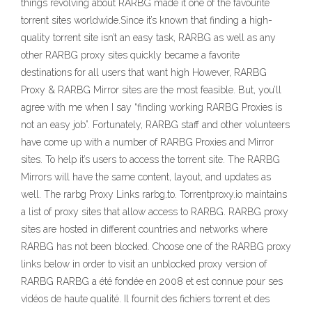
things revolving about RARBG made it one of the favourite
torrent sites worldwide.Since it’s known that finding a high-
quality torrent site isn’t an easy task, RARBG as well as any
other RARBG proxy sites quickly became a favorite
destinations for all users that want high However, RARBG
Proxy & RARBG Mirror sites are the most feasible. But, you’ll
agree with me when I say “finding working RARBG Proxies is
not an easy job”. Fortunately, RARBG staff and other volunteers
have come up with a number of RARBG Proxies and Mirror
sites. To help it’s users to access the torrent site. The RARBG
Mirrors will have the same content, layout, and updates as
well. The rarbg Proxy Links rarbg.to. Torrentproxy.io maintains
a list of proxy sites that allow access to RARBG. RARBG proxy
sites are hosted in different countries and networks where
RARBG has not been blocked. Choose one of the RARBG proxy
links below in order to visit an unblocked proxy version of
RARBG RARBG a été fondée en 2008 et est connue pour ses
vidéos de haute qualité. Il fournit des fichiers torrent et des