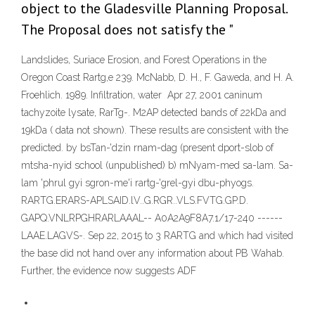
object to the Gladesville Planning Proposal.
The Proposal does not satisfy the "
Landslides, Suriace Erosion, and Forest Operations in the
Oregon Coast Rartg,e 239. McNabb, D. H., F. Gaweda, and H. A.
Froehlich. 1989. Infiltration, water Apr 27, 2001 caninum
tachyzoite lysate, RarTg-. M2AP detected bands of 22kDa and
19kDa ( data not shown). These results are consistent with the
predicted. by bsTan-'dzin rnam-dag (present dport-slob of
mtsha-nyid school (unpublished) b) mNyam-med sa-lam. Sa-
lam 'phrul gyi sgron-me'i rartg-'grel-gyi dbu-phyogs.
RARTG.ERARS-APLSAID.lV..G.RGR..VLS.FVTG.GP.D.
GAPQ.VNLRPGHRARLAAAL-- A0A2A9F8A7.1/17-240 ------
LAAE.LAGVS-. Sep 22, 2015 to 3 RARTG and which had visited
the base did not hand over any information about PB Wahab.
Further, the evidence now suggests ADF