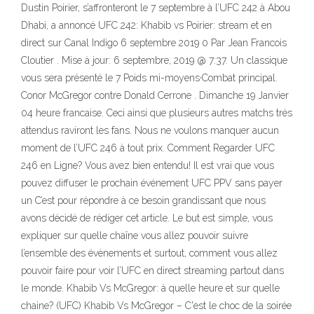
Dustin Poirier, s’affronteront le 7 septembre à l’UFC 242 à Abou
Dhabi, a annoncé UFC 242: Khabib vs Poirier: stream et en
direct sur Canal Indigo 6 septembre 2019 0 Par Jean Francois
Cloutier . Mise à jour: 6 septembre, 2019 @ 7:37. Un classique
vous sera présenté le 7 Poids mi-moyens·Combat principal.
Conor McGregor contre Donald Cerrone . Dimanche 19 Janvier
04 heure francaise. Ceci ainsi que plusieurs autres matchs très
attendus raviront les fans. Nous ne voulons manquer aucun
moment de l’UFC 246 à tout prix. Comment Regarder UFC
246 en Ligne? Vous avez bien entendu! Il est vrai que vous
pouvez diffuser le prochain événement UFC PPV sans payer
un C’est pour répondre à ce besoin grandissant que nous
avons décidé de rédiger cet article. Le but est simple, vous
expliquer sur quelle chaîne vous allez pouvoir suivre
l’ensemble des évènements et surtout, comment vous allez
pouvoir faire pour voir l’UFC en direct streaming partout dans
le monde. Khabib Vs McGregor: à quelle heure et sur quelle
chaine? (UFC) Khabib Vs McGregor – C'est le choc de la soirée