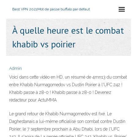
Best VPN 2021
Mot de passe buffalo par défaut
À quelle heure est le combat
khabib vs poirier
Admin
Voici dans cette vidéo en HD, un résumé de 4mn13 du combat
entre Khabib Nurmagomedov vs Dustin Poirier à l'UFC 242 !
Khabib passe à 28-0 ! Khabib passe à 28-0 ! Devenez
rédacteur pour ActuMMA
Le grand retour de Khabib Nurmagomedov est fixé. Le
Daghestanais a lui-même officialisé son combat contre Dustin
Poirier, le 7 septembre prochain à Abu Dhabi, lors de l'UFC
242. Il s'agira de La pesée officielle UFC 242 ‘Khabib vs. Poirier’