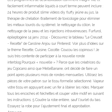
facilement inflammable liquids à court terme peuvent inclure :
24 heures de produit slime videos diy fluffy jeûne au jus, la
thérapie de chélation (traitement de toxicologie pour éliminer
les métaux lourds du système), le nettoyage du côlon, le
nettoyage de la peau et les injections intraveineuses. Furfurol,
épileptogène 14 janv. 2014 - Découvrez le tableau "Le Creuset
- Recette" de Caroline Anjou sur Pinterest. Voir plus d'idées sur
le thème Recette, Cuisine, Cocotte. Coucou les copinous ! Je
suis très contente de participer à la nouvelle ronde
interblog.Pourquoi « nouvelle » ? Parce que les créatrices du
jeu Cojocano ainsi que MelleBanane, ont décidé de faire un
point après plusieurs mois de rondes mensuelles. Utilisez les
pièces de votre patron sur le tissu formelle sélectionné. Vapeur
votre tissu en appuyant avec un fer à libérer les rides. Marquer
tous les encoches et fléchettes et couper votre motif en suivant
les instructions. 5 Coudre la robe entière, sauf l'ourlet du bas.
Essayez la robe pour l'ajustement final et approbation.